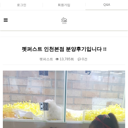
Q&A
로그인
회원가입
펫퍼스트 인천본점 분양후기입니다 !!
펫퍼스트
13,785회
0건
본문